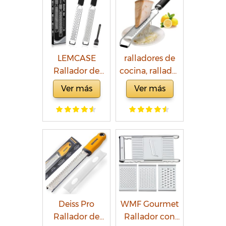
grueso,
inoxidable -
mediano, fino,
Picador de
ultrafino y
Verduras
raspado - Con
Patatas Cebolla
función
(4-en-1 -
LEMCASE
ralladores de
mandolina -
Blanco)
Rallador de
cocina, rallador
Con recipiente
Limón, Queso -
de queso,
medidor y tapa
Ver más
Ver más
Fino Zester con
rallador afilado
Cuchilla de
de acero
Acero
inoxidable 18/8,
Inoxidable y
apto para
Mango de
lavavajillas,
Silicona | Negro
mango de TPR,
(2 Piezas Set)
cubierta
protectora,
ideal para rallar
Deiss Pro
WMF Gourmet
limón, jengibre
Rallador de
Rallador con
y ajo