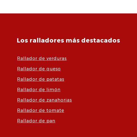
chocolate,
verduras, frutas
- Hoja afilada
de acero
inoxidable -
Los ralladores más destacados
Apto para
lavavajillas
Rallador de verduras
Rallador de queso
Rallador de patatas
Rallador de limón
Rallador de zanahorias
Rallador de tomate
Rallador de pan