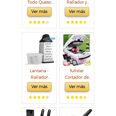
Todo Queso
Rallador y
Rallador de
zester
Ver más
Ver más
Tambor
profesionales
Rotativo,
de acero
Plástico/Acero
inoxidable -
inoxidable,
Perfectos para
Blanco/Gris,
queso, papas,
Molinillo de
manzanas,
Queso Manual
zanahorias y
con Mango
otras frutas y
Giratorio, Apto
verduras
Lantana -
fullstar
Para
(Rallador)
Rallador
Cortador de
Lavavajillas
manual con 6
Verdura
Ver más
Ver más
caras y
Picadora
contenedor
Manual con
para alimentos
cuchillas de
- Para rallado
Acero