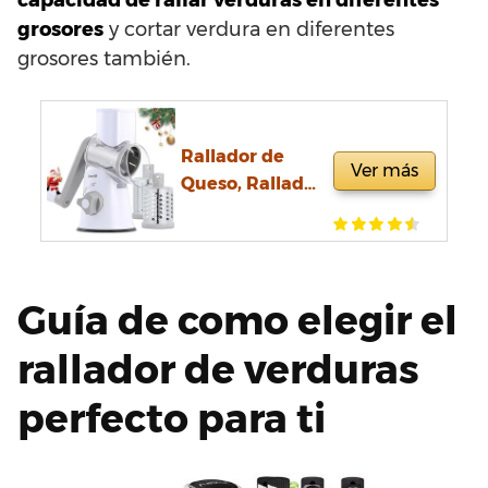
capacidad de rallar verduras en diferentes
grosores
y cortar verdura en diferentes
grosores también.
Rallador de
Ver más
Queso, Rallador
Verduras con 3
Cuchillas de
Tambor,
Rallador Cocina
Guía de como elegir el
de Corte más
Rápido y Fácil,
rallador de verduras
Cortadora de
Verduras Ideal
perfecto para ti
para Queso,
Pepino,
Zanahoria,