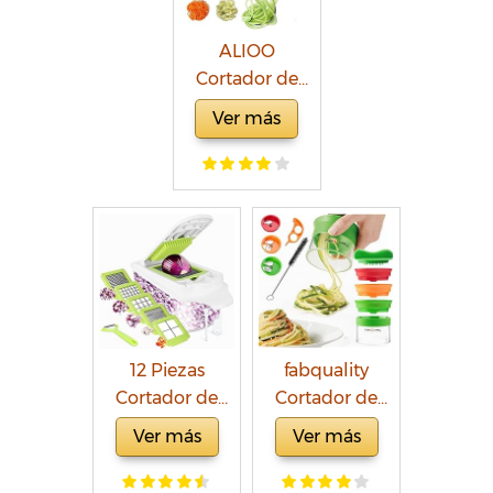
Verduras Ideal
Cortador de
para Queso,
Verduras para
ALIOO
Pepino,
el Chef y el
Cortador de
Zanahoria,
Hogar
Verduras -
Nueces, etc.
Ver más
Rallador de
Verduras 4 en 1
Verduras
Cortador,Calab
acin
Pasta,Cortador
en Espiral
Manual,Adecua
do para
12 Piezas
fabquality
Zanahorias,Pep
Cortador de
Cortador de
inos,etc
Verdura
Verduras de
Ver más
Ver más
Mandolina de
Plástico y Acero
Verduras
inoxidable,