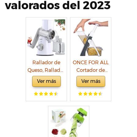
valorados del 2023
Rallador de
ONCE FOR ALL
Queso, Rallador
Cortador de
Verduras con 3
Verdura
Ver más
Ver más
Cuchillas de
Multifuncional
Tambor,
con Cuchillas
Rallador
de Acero
Cocina de
Inoxidable,
Corte más
Mandolina de
Rápido y Fácil,
Cocina Manual,
Cortadora de
Espirilizador